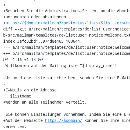
+

+Besuchen Sie die Administrations-Seiten, um die Abmeld
+anzunehmen oder abzulehnen.

+
https://$domain/mailman3/postorius/lists/$list_id/sub
diff --git a/src/mailman/templates/de/list:user:notice:
b/src/mailman/templates/de/list:user:notice:welcome.txt
index 3efc32bd1..974d8e465 100644

--- a/src/mailman/templates/de/list:user:notice:welcome
+++ b/src/mailman/templates/de/list:user:notice:welcome
@@ -1,16 +1,18 @@

 Willkommen auf der Mailingliste "$display_name"!

-Um an diese Liste zu schreiben, senden Sie eine E-Mail
-

+E-Mails an die Adresse

   $listname

+werden an alle Teilnehmer verteilt.

-Sie können Einstellungen vornehmen, indem Sie eine E-M
+Auf der Webseite 
https://$domain/
 können Sie Ihre Eins
verwalten.
