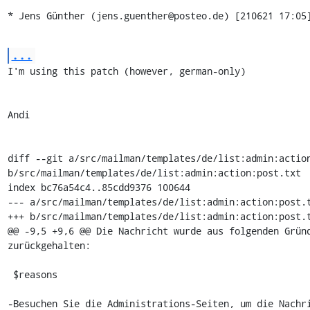
* Jens Günther (jens.guenther@posteo.de) [210621 17:05
...
I'm using this patch (however, german-only)

Andi

diff --git a/src/mailman/templates/de/list:admin:action
b/src/mailman/templates/de/list:admin:action:post.txt

index bc76a54c4..85cdd9376 100644

--- a/src/mailman/templates/de/list:admin:action:post.t
+++ b/src/mailman/templates/de/list:admin:action:post.t
@@ -9,5 +9,6 @@ Die Nachricht wurde aus folgenden Gründ
zurückgehalten:

 $reasons

-Besuchen Sie die Administrations-Seiten, um die Nachri