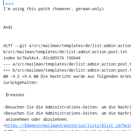
...
I'm using this patch (however, german-only)

Andi

diff --git a/src/mailman/templates/de/list:admin:action
b/src/mailman/templates/de/list:admin:action:post.txt

index bc76a54c4..85cdd9376 100644

--- a/src/mailman/templates/de/list:admin:action:post.t
+++ b/src/mailman/templates/de/list:admin:action:post.t
@@ -9,5 +9,6 @@ Die Nachricht wurde aus folgenden Gründ
zurückgehalten:

 $reasons

-Besuchen Sie die Administrations-Seiten, um die Nachri
+Besuchen Sie die Administrations-Seiten, um die Nachri
 anzunehmen oder abzulehnen.

+
https://$domain/mailman3/postorius/lists/$list_id/hel