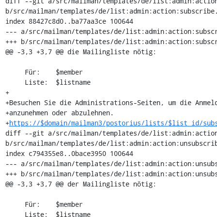
diff --git a/src/mailman/templates/de/list:admin:action
b/src/mailman/templates/de/list:admin:action:subscribe.
index 88427c8d0..ba77aa3ce 100644

--- a/src/mailman/templates/de/list:admin:action:subscr
+++ b/src/mailman/templates/de/list:admin:action:subscr
@@ -3,3 +3,7 @@ die Mailingliste nötig:

     Für:    $member

     Liste:  $listname

+

+Besuchen Sie die Administrations-Seiten, um die Anmeld
+anzunehmen oder abzulehnen.

+
https://$domain/mailman3/postorius/lists/$list_id/sub
diff --git a/src/mailman/templates/de/list:admin:action
b/src/mailman/templates/de/list:admin:action:unsubscrib
index c794355e8..0bace3950 100644

--- a/src/mailman/templates/de/list:admin:action:unsubs
+++ b/src/mailman/templates/de/list:admin:action:unsubs
@@ -3,3 +3,7 @@ der Mailingliste nötig:

     Für:    $member

     Liste:  $listname
