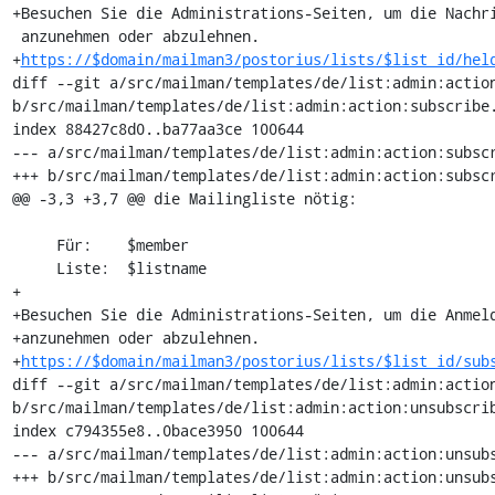
+Besuchen Sie die Administrations-Seiten, um die Nachri
 anzunehmen oder abzulehnen.

+
https://$domain/mailman3/postorius/lists/$list_id/hel
diff --git a/src/mailman/templates/de/list:admin:action
b/src/mailman/templates/de/list:admin:action:subscribe.
index 88427c8d0..ba77aa3ce 100644

--- a/src/mailman/templates/de/list:admin:action:subscr
+++ b/src/mailman/templates/de/list:admin:action:subscr
@@ -3,3 +3,7 @@ die Mailingliste nötig:

     Für:    $member

     Liste:  $listname

+

+Besuchen Sie die Administrations-Seiten, um die Anmeld
+anzunehmen oder abzulehnen.

+
https://$domain/mailman3/postorius/lists/$list_id/sub
diff --git a/src/mailman/templates/de/list:admin:action
b/src/mailman/templates/de/list:admin:action:unsubscrib
index c794355e8..0bace3950 100644

--- a/src/mailman/templates/de/list:admin:action:unsubs
+++ b/src/mailman/templates/de/list:admin:action:unsubs