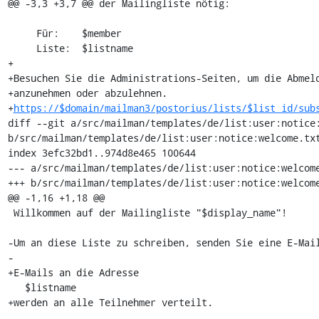
@@ -3,3 +3,7 @@ der Mailingliste nötig:

     Für:    $member

     Liste:  $listname

+

+Besuchen Sie die Administrations-Seiten, um die Abmeld
+anzunehmen oder abzulehnen.

+
https://$domain/mailman3/postorius/lists/$list_id/sub
diff --git a/src/mailman/templates/de/list:user:notice:
b/src/mailman/templates/de/list:user:notice:welcome.txt
index 3efc32bd1..974d8e465 100644

--- a/src/mailman/templates/de/list:user:notice:welcome
+++ b/src/mailman/templates/de/list:user:notice:welcome
@@ -1,16 +1,18 @@

 Willkommen auf der Mailingliste "$display_name"!

-Um an diese Liste zu schreiben, senden Sie eine E-Mail
-

+E-Mails an die Adresse

   $listname

+werden an alle Teilnehmer verteilt.
