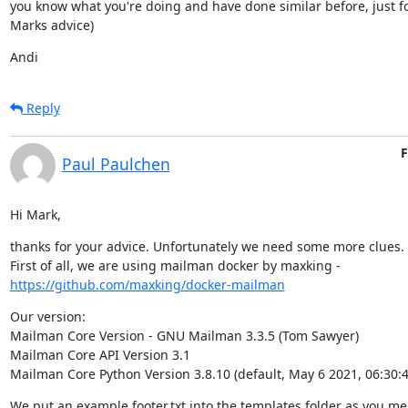
you know what you're doing and have done similar before, just fo
Marks advice)
Andi
Reply
F
Paul Paulchen
Hi Mark,
thanks for your advice. Unfortunately we need some more clues.

First of all, we are using mailman docker by maxking - 
https://github.com/maxking/docker-mailman
Our version:

Mailman Core Version - GNU Mailman 3.3.5 (Tom Sawyer)

Mailman Core API Version 3.1

Mailman Core Python Version 3.8.10 (default, May 6 2021, 06:30:4
We put an example footer.txt into the templates folder as you me