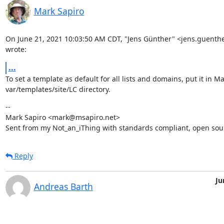
Mark Sapiro
On June 21, 2021 10:03:50 AM CDT, "Jens Günther" <jens.guenth
wrote:
...
To set a template as default for all lists and domains, put it in Ma
var/templates/site/LC directory.
--

Mark Sapiro <mark@msapiro.net>

Sent from my Not_an_iThing with standards compliant, open sou
Reply
Ju
Andreas Barth