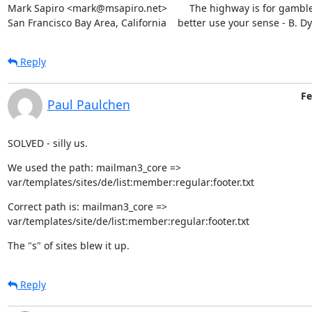
Mark Sapiro <mark@msapiro.net>        The highway is for gambler
San Francisco Bay Area, California    better use your sense - B. D
Reply
Fe
Paul Paulchen
SOLVED - silly us.
We used the path: mailman3_core => 
var/templates/sites/de/list:member:regular:footer.txt
Correct path is: mailman3_core => 
var/templates/site/de/list:member:regular:footer.txt
The "s" of sites blew it up.
Reply