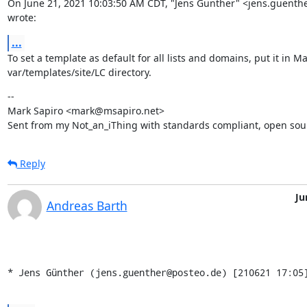
On June 21, 2021 10:03:50 AM CDT, "Jens Günther" <jens.guenth
wrote:
...
To set a template as default for all lists and domains, put it in Ma
var/templates/site/LC directory.
--

Mark Sapiro <mark@msapiro.net>

Sent from my Not_an_iThing with standards compliant, open sou
Reply
Ju
Andreas Barth
* Jens Günther (jens.guenther@posteo.de) [210621 17:05